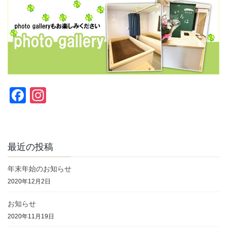
F
In
a
st
c
a
e
gr
最近の投稿
b
a
年末年始のお知らせ
o
m
2020年12月2日
o
お知らせ
k
2020年11月19日