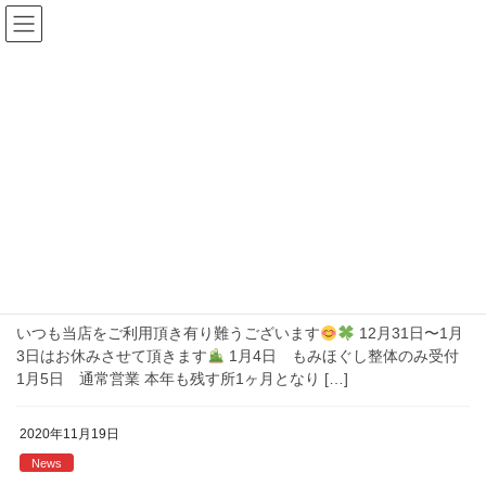
コ
ナ
ン
ビ
テ
ゲ
ン
ー
News
ツ
シ
へ
ョ
ス
ン
HOME
News
キ
に
ッ
移
プ
動
2020年12月2日
News
年末年始のお知らせ
いつも当店をご利用頂き有り難うございます
12月31日〜1月
3日はお休みさせて頂きます
1月4日 もみほぐし整体のみ受付
1月5日 通常営業 本年も残す所1ヶ月となり […]
2020年11月19日
News